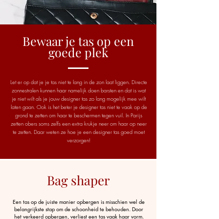
Bewaar je tas op een
goede plek
Let er op dat je je tas niet te lang in de zon laat liggen. Directe
zonnestralen kunnen haar namelijk doen barsten en dat is wat
je niet wilt als je jouw designer tas zo lang mogelijk mee wilt
laten gaan. Ook is het beter je designer tas niet te vaak op de
grond te zetten om haar te beschermen tegen vuil. In Parijs
zetten obers soms zelfs een extra krukje neer om haar op neer
te zetten. Daar weten ze hoe je een designer tas goed moet
verzorgen!
Bag shaper
Een tas op de juiste manier opbergen is misschien wel de
belangrijkste stap om de schoonheid te behouden. Door
het verkeerd opbergen, verliest een tas vaak haar vorm.